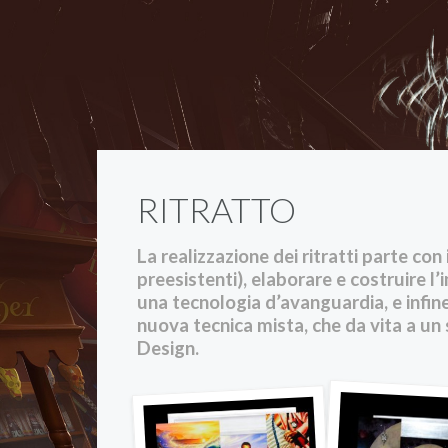
RITRATTO
La realizzazione dei ritratti parte con
preesistenti), elaborare e costruire 
una tecnologia d’avanguardia, e infine
nuova tecnica mista, che da vita a un 
Design.