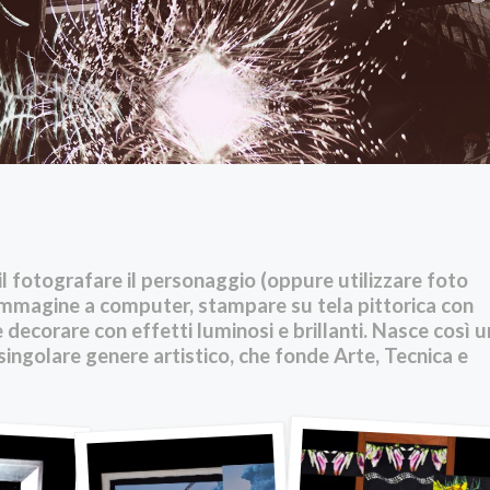
 il fotografare il personaggio (oppure utilizzare foto
l’immagine a computer, stampare su tela pittorica con
 decorare con effetti luminosi e brillanti. Nasce così 
singolare genere artistico, che fonde Arte, Tecnica e