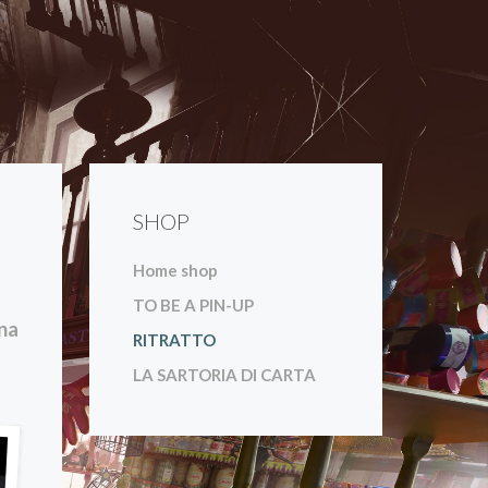
SHOP
Home shop
TO BE A PIN-UP
una
RITRATTO
LA SARTORIA DI CARTA