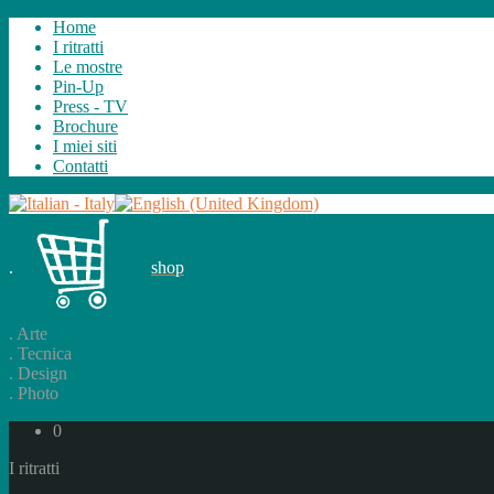
Home
I ritratti
Le mostre
Pin-Up
Press - TV
Brochure
I miei siti
Contatti
.
shop
.
Arte
.
Tecnica
.
Design
.
Photo
0
I ritratti