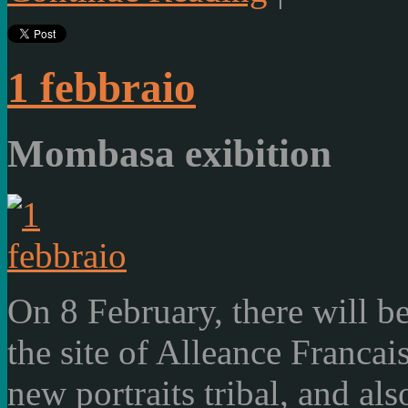
1 febbraio
Mombasa exibition
On 8 February,
there will b
the site of
Alleance
Francai
new portraits
tribal
,
and
als