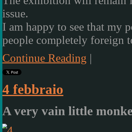
The exhibition will remain
issue.
I am happy
to see that
my po
people
completely foreign
t
Continue Reading
|
4 febbraio
A very vain little monk