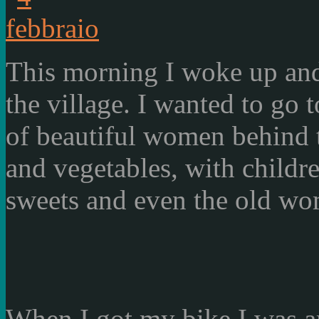
This morning
I woke up an
the village.
I wanted to go
t
of beautiful women
behind 
and vegetables
,
with childr
sweets and
even
the old
wo
When I got
my bike
I was
a