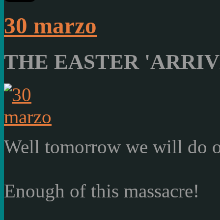
30 marzo
THE EASTER 'ARRI
Well
tomorrow
we will do 
Enough of this
massacre
!