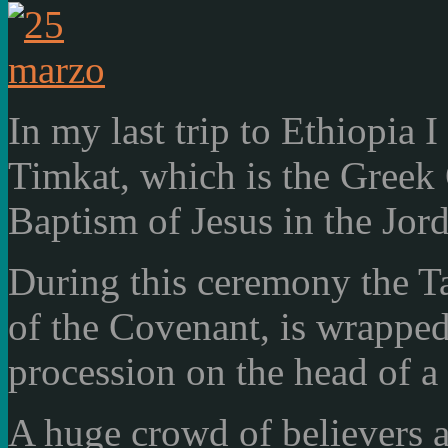
In my last
trip to Ethiopia
I
Timkat
, which
is
the
Greek
Baptism of
Jesus
in
the Jor
During this ceremony the
T
of the Covenant,
is wrappe
procession
on the head of
a
A huge crowd
of believers