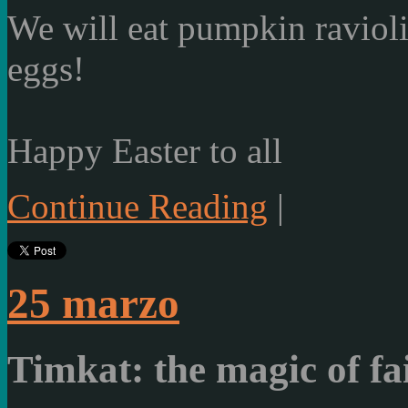
We will eat
pumpkin raviol
eggs
!
Happy Easter to all
Continue Reading
|
25 marzo
Timkat: the magic of fa