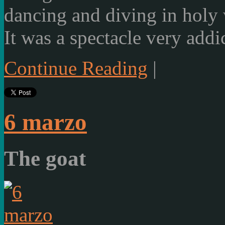
dancing and
diving
in holy 
It
was a spectacle
very addic
Continue Reading
|
6 marzo
The goat