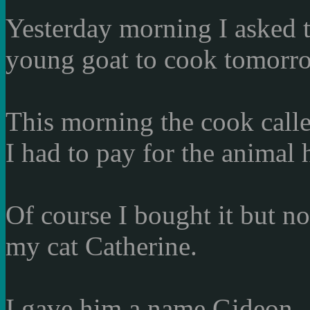
Yesterday morning
I asked 
young goat
to cook
tomorr
This morning
the cook
call
I had to
pay
for the animal
Of course
I bought it
but no
my cat
Catherine.
I gave him a
name
Gideon.