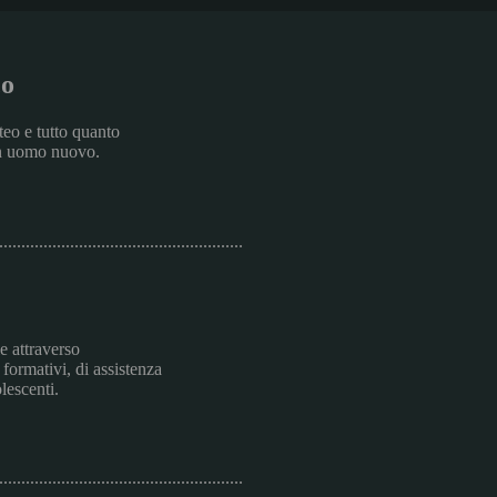
co
teo e tutto quanto
 un uomo nuovo.
.......................................................
e attraverso
 formativi, di assistenza
lescenti.
.......................................................