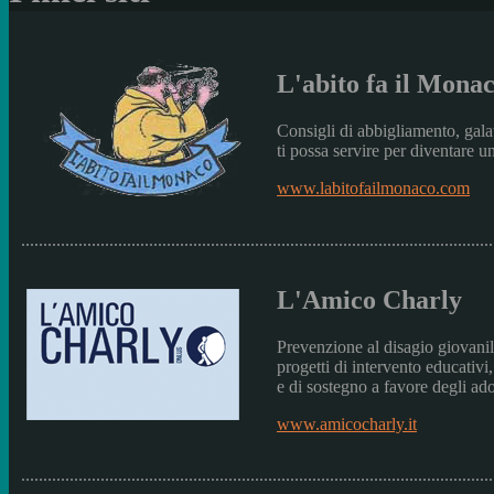
L'abito fa il Mona
Consigli di abbigliamento, gala
ti possa servire per diventare
www.labitofailmonaco.com
...........................................................................................................
L'Amico Charly
Prevenzione al disagio giovanil
progetti di intervento educativi,
e di sostegno a favore degli ado
www.amicocharly.it
...........................................................................................................