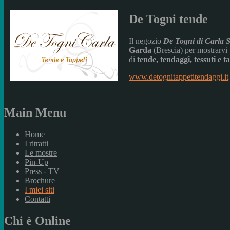
De Togni tende
Il negozio
De Togni di Carla S
Garda
(Brescia) per mostrarvi t
di
tende, tendaggi, tessuti e t
www.detognitappetitendaggi.it
Main Menu
Home
I ritratti
Le mostre
Pin-Up
Press - TV
Brochure
I miei siti
Contatti
Chi è Online