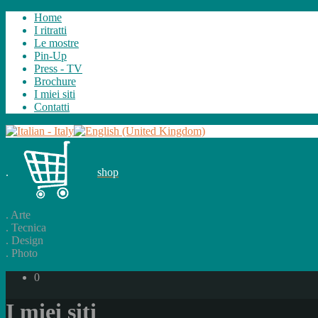
Home
I ritratti
Le mostre
Pin-Up
Press - TV
Brochure
I miei siti
Contatti
.
shop
.
Arte
.
Tecnica
.
Design
.
Photo
0
I miei siti